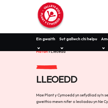
Ein gwaith
Sut gallwch chi helpu
Amd
Hafan
»
Lleoedd
LLEOEDD
Mae Plant y Cymoedd yn sefydliad sy’n sei
gweithio mewn nifer o leoliadau yn Ne C