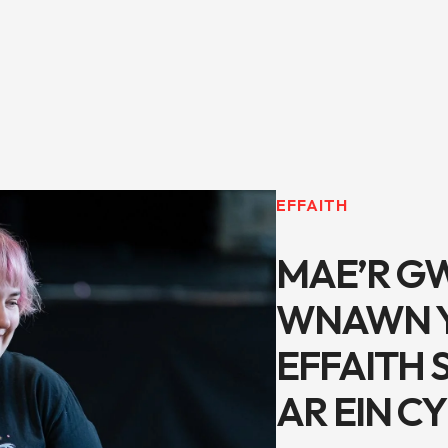
EFFAITH
MAE’R GW
WNAWN Y
EFFAITH
AR EIN 