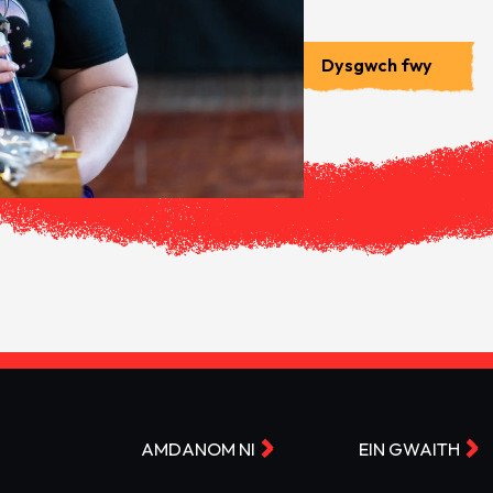
Dysgwch fwy
AMDANOM NI
EIN GWAITH