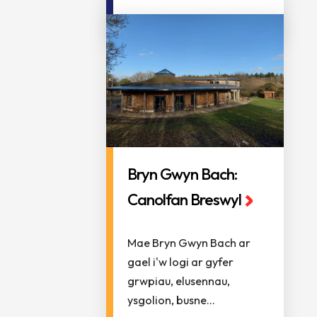
Bryn Gwyn Bach:
Canolfan Breswyl
Mae Bryn Gwyn Bach ar
gael i'w logi ar gyfer
grwpiau, elusennau,
ysgolion, busne...