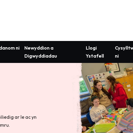
anom ni
Newyddion a
Llogi
Cysyllt
Digwyddiadau
Ystafell
ni
liedig ar le ac yn
ymru.