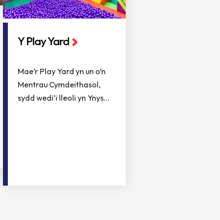
Y Play Yard
Mae’r Play Yard yn un o’n
Mentrau Cymdeithasol,
sydd wedi’i lleoli yn Ynys...