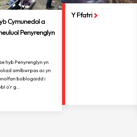
Y Ffatri
yb Cymunedol a
heuluol Penyrenglyn
e hyb Penyrenglyn yn
eoliad amlbwrpas ac yn
nolfan boblogaidd i
bl o'r g...