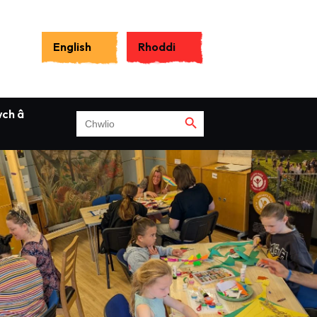
Search
for:
English
Rhoddi
Search Button
Search Button
wch â
Search
for: