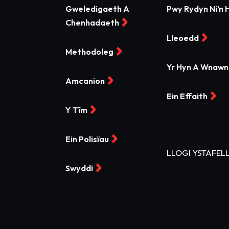
Gweledigaeth A
Pwy Rydyn Ni’n 
Chenhadaeth
Lleoedd
Methodoleg
Yr Hyn A Wnawn
Amcanion
Ein Effaith
Y Tîm
Ein Polisïau
LLOGI YSTAFEL
Swyddi