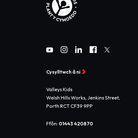
Cysylltwch â ni
Valleys Kids
Welsh Hills Works, Jenkins Street,
Porth RCT CF39 9PP
Ffôn:
01443 420870