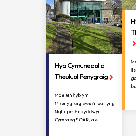
H
T
Ma
Hyb Cymunedol a
ll
Theuluol Penygraig
ga
bo
Mae ein hyb ym
Mhenygraig wedi’i leoli yng
Nghapel Bedyddwyr
Cymraeg SOAR, a e...