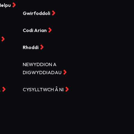
Helpu
Gwirfoddoli
Codi Arian
Rhoddi
NEWYDDION A
DIGWYDDIADAU
L
CYSYLLTWCH Â NI