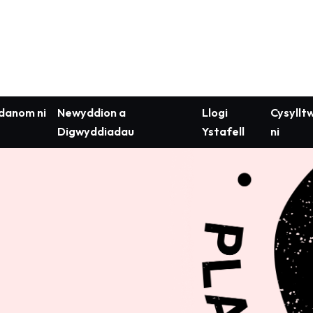
anom ni
Newyddion a
Llogi
Cysyllt
Digwyddiadau
Ystafell
ni