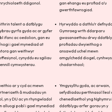
nrychiolaeth ddigonol.
gan ehangu eu profiad a’u
gwerthfawrogiad.
ithrin talent a datblygu
Hyrwyddo a dathlu’r defnydd
wybrau gyrfa gyda ac ar gyfer
Gymraeg wrth ddarparu
bl ifanc ac oedolion, gan eu
gwasanaethau drwy ddatbl
fnogi i gael mynediad at
profiadau dwyieithog o
ntora gan weithwyr
ansawdd uchel mewn
offesiynol, cynyddu eu sgiliau
amgylchedd diogel, cynhwys
 ennill cymwysterau.
chadarnhaol;
eithio ar y cyd ac mewn
Ymgysylltu gyda, ac arwain,
rtneriaeth â mudiadau yn
sefydliadau perthnasol lleol 
eol, yn y DU ac yn rhyngwladol
chenedlaethol yng Nghymru 
n alluogi pobl i gael mynediad
ddatblygu arfer gorau yn y