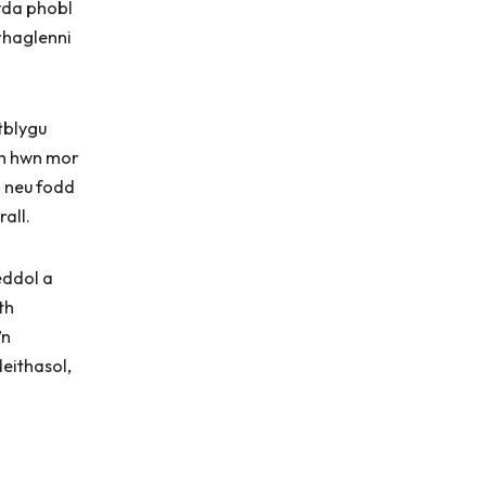
gyda phobl
rhaglenni
tblygu
ch hwn mor
d neu fodd
rall.
eddol a
th
’n
deithasol,