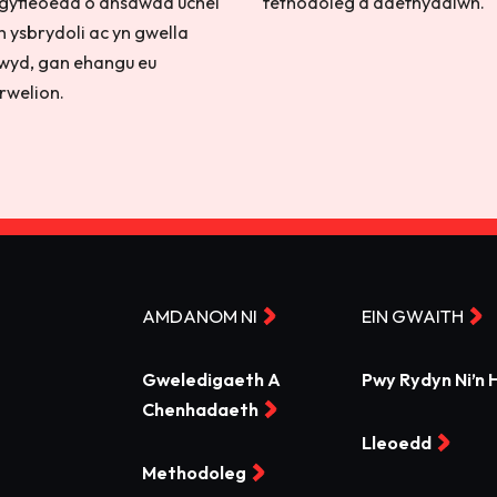
 gyfleoedd o ansawdd uchel
fethodoleg a ddefnyddiwn.
’n ysbrydoli ac yn gwella
wyd, gan ehangu eu
rwelion.
AMDANOM NI
EIN GWAITH
Gweledigaeth A
Pwy Rydyn Ni’n 
Chenhadaeth
Lleoedd
Methodoleg