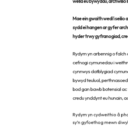
wella eu bywydau, archwilio 
Mae ein gwaith wedi’i seilio
sydd ei hangen ar gyfer arch
hyder trwy gyfranogiad, cre
Rydym yn arbennig o falch o
cefnogi cymunedau i weith
cynnwys datblygiad cymunedo
bywyd teuluol, perthnasoedd
bod gan bawb botensial ac y
credu ynddynt eu hunain, ac 
Rydym yn cydweithio â p
sy’n gyfoethog mewn diwyl