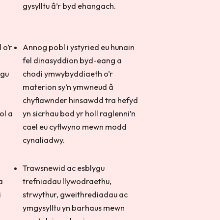
gysylltu â’r byd ehangach.
 o’r
Annog pobl i ystyried eu hunain
fel dinasyddion byd-eang a
ygu
chodi ymwybyddiaeth o’r
materion sy’n ymwneud â
chyfiawnder hinsawdd tra hefyd
ol a
yn sicrhau bod yr holl raglenni’n
cael eu cyflwyno mewn modd
cynaliadwy.
Trawsnewid ac esblygu
a
trefniadau llywodraethu,
i
strwythur, gweithrediadau ac
ymgysylltu yn barhaus mewn