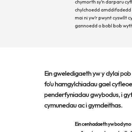
chymorth sy’n darparu cyfle
chylchoedd amddifadedd syd
mai ni yw’r pwynt cyswllt 
gannoedd o bobl bob wyt
Ein gweledigaeth yw y dylai pob
fo’u hamgylchiadau gael cyfleoe
penderfyniadau gwybodus, i gyfl
cymunedau ac i gymdeithas.
Ein cenhadaeth yw bod yno a