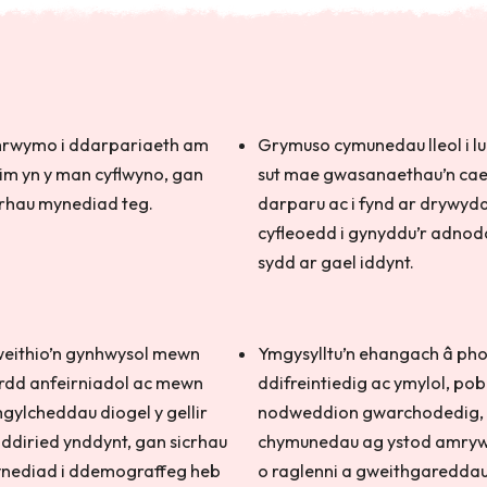
rwymo i ddarpariaeth am
Grymuso cymunedau lleol i lu
im yn y man cyflwyno, gan
sut mae gwasanaethau’n cae
crhau mynediad teg.
darparu ac i fynd ar drywyd
cyfleoedd i gynyddu’r adno
sydd ar gael iddynt.
eithio’n gynhwysol mewn
Ymgysylltu’n ehangach â pho
yrdd anfeirniadol ac mewn
ddifreintiedig ac ymylol, pob
gylcheddau diogel y gellir
nodweddion gwarchodedig,
ddiried ynddynt, gan sicrhau
chymunedau ag ystod amryw
nediad i ddemograffeg heb
o raglenni a gweithgareddau