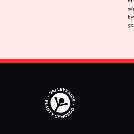
at
sy
by
go