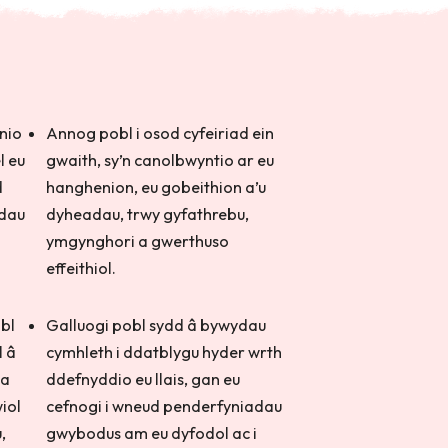
nio
Annog pobl i osod cyfeiriad ein
l eu
gwaith, sy’n canolbwyntio ar eu
d
hanghenion, eu gobeithion a’u
ddau
dyheadau, trwy gyfathrebu,
ymgynghori a gwerthuso
effeithiol.
bl
Galluogi pobl sydd â bywydau
l â
cymhleth i ddatblygu hyder wrth
 a
ddefnyddio eu llais, gan eu
iol
cefnogi i wneud penderfyniadau
,
gwybodus am eu dyfodol ac i