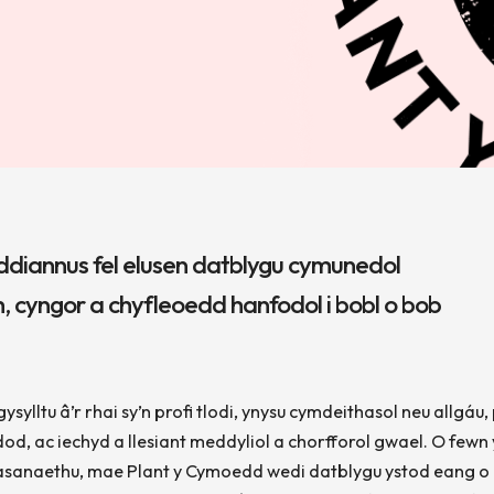
ddiannus fel elusen datblygu cymunedol
th, cyngor a chyfleoedd hanfodol i bobl o bob
ylltu â’r rhai sy’n profi tlodi, ynysu cymdeithasol neu allgáu
dod, ac iechyd a llesiant meddyliol a chorfforol gwael. O fewn 
sanaethu, mae Plant y Cymoedd wedi datblygu ystod eang o 