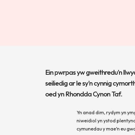
Ein pwrpas yw gweithredu’n llwy
seiliedig ar le sy’n cynnig cymor
oed yn Rhondda Cynon Taf.
Yn anad dim, rydym yn ymgys
niweidiol yn ystod plentyn
cymunedau y mae’n eu gwa