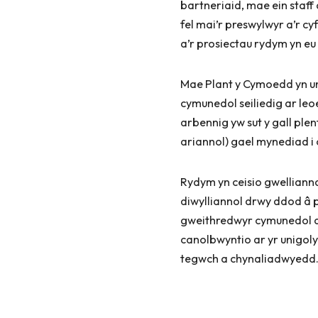
bartneriaid, mae ein staff
fel mai’r preswylwyr a’r 
a’r prosiectau rydym yn eu
Mae Plant y Cymoedd yn un
cymunedol seiliedig ar le
arbennig yw sut y gall ple
ariannol) gael mynediad i 
Rydym yn ceisio gwellia
diwylliannol drwy ddod â p
gweithredwyr cymunedol al
canolbwyntio ar yr unigoly
tegwch a chynaliadwyedd