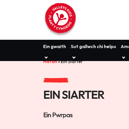
Ein gwaith
Sut gallwch chi helpu
Amd
Hafan
»
Ein Siarter
EIN SIARTER
Ein Pwrpas