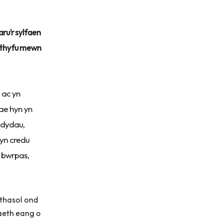
aru’r sylfaen
 a thyfu mewn
 ac yn
ae hyn yn
ddydau,
 yn credu
i bwrpas,
thasol ond
aeth eang o