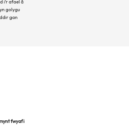
 i’r afael â
 yn golygu
yddir gan
nynt fwyaf i