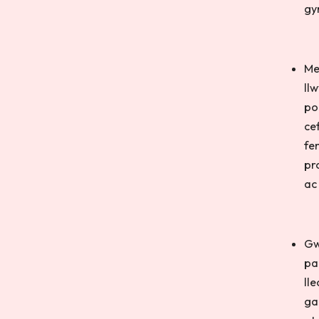
gy
Me
ll
po
ce
fe
pr
ac
Gw
pa
ll
ga