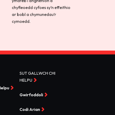
ymateb i anghenion a
chyfleoedd cyfoes sy’n effeithio
ar bobl a chymunedau’r
cymoedd.
SUT GALLWCH CHI
HELPU
Helpu
Gwirfoddoli
Codi Arian