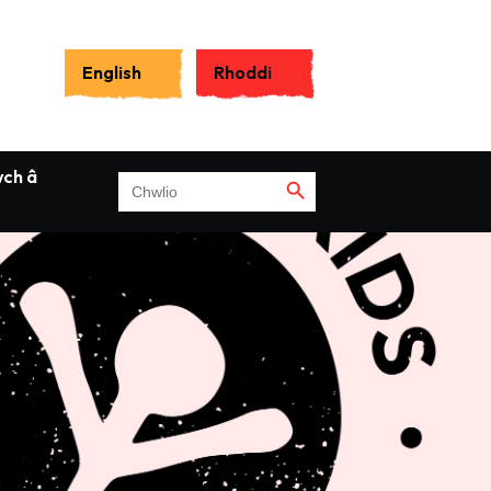
Search
for:
English
Rhoddi
Search Button
Search Button
wch â
Search
for: