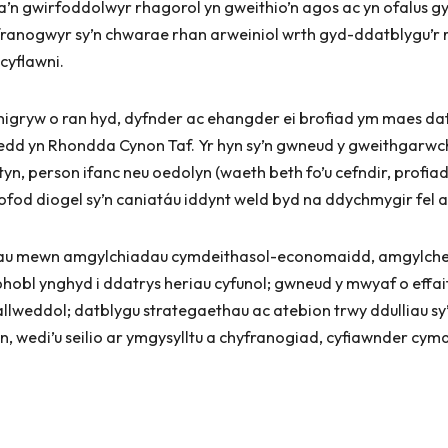
 a’n gwirfoddolwyr rhagorol yn gweithio’n agos ac yn ofalus 
cyfranogwyr sy’n chwarae rhan arweiniol wrth gyd-ddatblygu’r 
 cyflawni.
igryw o ran hyd, dyfnder ac ehangder ei brofiad ym maes da
oedd yn Rhondda Cynon Taf. Yr hyn sy’n gwneud y gweithgarw
ntyn, person ifanc neu oedolyn (waeth beth fo’u cefndir, profia
ofod diogel sy’n caniatáu iddynt weld byd na ddychmygir fel a
nnau mewn amgylchiadau cymdeithasol-economaidd, amgylch
hobl ynghyd i ddatrys heriau cyfunol; gwneud y mwyaf o effai
lweddol; datblygu strategaethau ac atebion trwy ddulliau sy
n, wedi’u seilio ar ymgysylltu a chyfranogiad, cyfiawnder cym
.