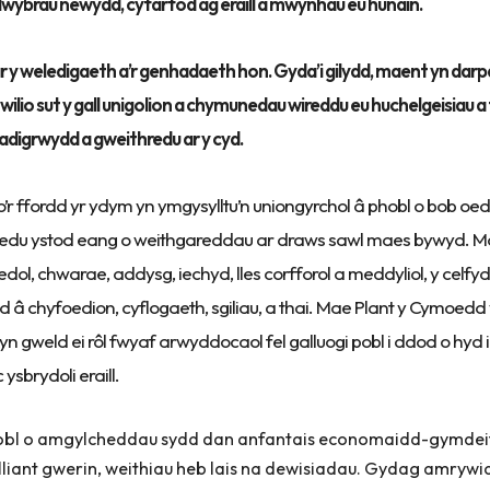
llwybrau newydd, cyfarfod ag eraill a mwynhau eu hunain.
 ar y weledigaeth a’r genhadaeth hon. Gyda’i gilydd, maent yn darp
wilio sut y gall unigolion a chymunedau wireddu eu huchelgeisiau
adigrwydd a gweithredu ar y cyd.
’r ffordd yr ydym yn ymgysylltu’n uniongyrchol â phobl o bob oed
redu ystod eang o weithgareddau ar draws sawl maes bywyd. M
l, chwarae, addysg, iechyd, lles corfforol a meddyliol, y celfy
 â chyfoedion, cyflogaeth, sgiliau, a thai. Mae Plant y Cymoedd
n gweld ei rôl fwyaf arwyddocaol fel galluogi pobl i ddod o hyd 
ysbrydoli eraill.
hobl o amgylcheddau sydd dan anfantais economaidd-gymdei
liant gwerin, weithiau heb lais na dewisiadau. Gydag amrywi