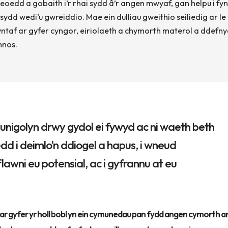
oedd a gobaith i’r rhai sydd â’r angen mwyaf, gan helpu i fynd
d wedi’u gwreiddio. Mae ein dulliau gweithio seiliedig ar le
cyntaf ar gyfer cyngor, eiriolaeth a chymorth materol a ddefn
hnos.
 unigolyn drwy gydol ei fywyd ac ni waeth beth
dd i deimlo’n ddiogel a hapus, i wneud
awni eu potensial, ac i gyfrannu at eu
r gyfer yr holl bobl yn ein cymunedau pan fydd angen cymorth ar