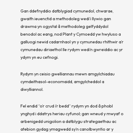
Gan ddefnyddio datblygiad cymunedol, chwarae,
gwaith ieuenctid a methodoleg wedi’i llywio gan
drawma yn ogystal â methodoleg gelfyddydol
benodol ac eang, nod Plant y Cymoedd yw hwyluso a
galluogi newid cadarnhaol yn y cymunedau rhithwir a’r
cymunedau diriaethol lle rydym wedi’n gwreiddio ac yr
ydym yn eu cefnogi.
Rydym yn ceisio gwelliannau mewn amgylchiadau
cymdeithasol-economaidd, amgylcheddol a
diwylliannol.
Fel endid “o’r crud i’r bedd” rydym yn dod â phobl
ynghyd i ddatrys heriau cyfunol; gan wneud y mwyaf o
arbenigedd unigolion a datblygu strategaethau ac
atebion gydag ymagwedd sy’n canolbwyntio ar y