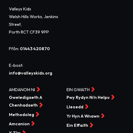
Valleys Kids
Welsh Hills Works, Jenkins
Street,
Porth RCT CF39 9PP
Ffôn:
01443 420870
E-bost:
info@valleyskids.org
AMDANOM NI
EIN GWAITH
Gweledigaeth A
Pwy Rydyn Ni’n Helpu
Chenhadaeth
Lleoedd
Methodoleg
Yr Hyn A Wnawn
Amcanion
Ein Effaith