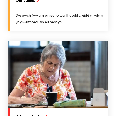
Our values
Dysgwch fwy am ein set o werthoedd craidd yr ydym
yn gweithredu yn eu herbyn.