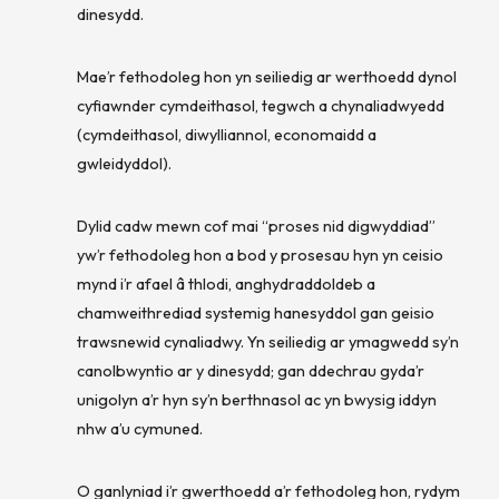
dinesydd.
Mae’r fethodoleg hon yn seiliedig ar werthoedd dynol
cyfiawnder cymdeithasol, tegwch a chynaliadwyedd
(cymdeithasol, diwylliannol, economaidd a
gwleidyddol).
Dylid cadw mewn cof mai “proses nid digwyddiad”
yw’r fethodoleg hon a bod y prosesau hyn yn ceisio
mynd i’r afael â thlodi, anghydraddoldeb a
chamweithrediad systemig hanesyddol gan geisio
trawsnewid cynaliadwy. Yn seiliedig ar ymagwedd sy’n
canolbwyntio ar y dinesydd; gan ddechrau gyda’r
unigolyn a’r hyn sy’n berthnasol ac yn bwysig iddyn
nhw a’u cymuned.
O ganlyniad i’r gwerthoedd a’r fethodoleg hon, rydym