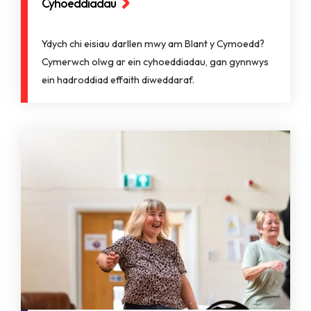
Cyhoeddiadau
Ydych chi eisiau darllen mwy am Blant y Cymoedd?
Cymerwch olwg ar ein cyhoeddiadau, gan gynnwys
ein hadroddiad effaith diweddaraf.