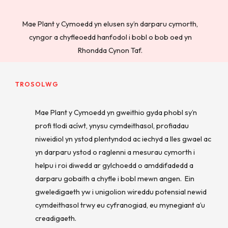
Mae Plant y Cymoedd yn elusen sy’n darparu cymorth,
cyngor a chyfleoedd hanfodol i bobl o bob oed yn
Rhondda Cynon Taf.
TROSOLWG
Mae Plant y Cymoedd yn gweithio gyda phobl sy’n
profi tlodi acíwt, ynysu cymdeithasol, profiadau
niweidiol yn ystod plentyndod ac iechyd a lles gwael ac
yn darparu ystod o raglenni a mesurau cymorth i
helpu i roi diwedd ar gylchoedd o amddifadedd a
darparu gobaith a chyfle i bobl mewn angen. Ein
gweledigaeth yw i unigolion wireddu potensial newid
cymdeithasol trwy eu cyfranogiad, eu mynegiant a’u
creadigaeth.