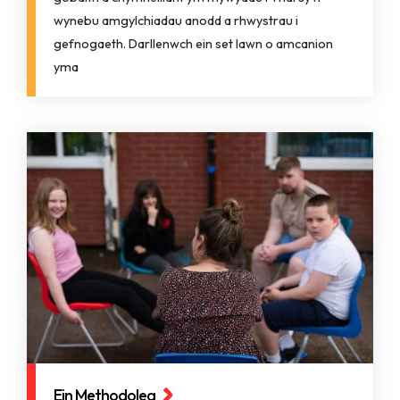
wynebu amgylchiadau anodd a rhwystrau i
gefnogaeth. Darllenwch ein set lawn o amcanion
yma
Ein Methodoleg