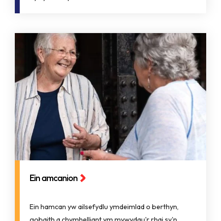
Ein amcanion
Ein hamcan yw ailsefydlu ymdeimlad o berthyn,
gobaith a chymhelliant ym mywydau'r rhai sy'n