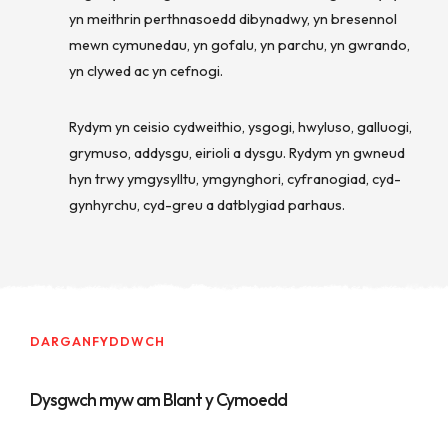
yn meithrin perthnasoedd dibynadwy, yn bresennol
mewn cymunedau, yn gofalu, yn parchu, yn gwrando,
yn clywed ac yn cefnogi.
Rydym yn ceisio cydweithio, ysgogi, hwyluso, galluogi,
grymuso, addysgu, eirioli a dysgu. Rydym yn gwneud
hyn trwy ymgysylltu, ymgynghori, cyfranogiad, cyd-
gynhyrchu, cyd-greu a datblygiad parhaus.
DARGANFYDDWCH
Dysgwch myw am Blant y Cymoedd