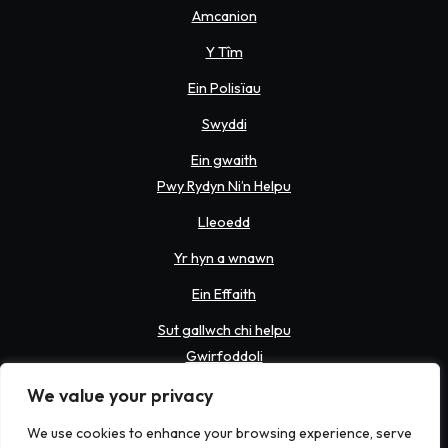
Amcanion
Y Tîm
Ein Polisïau
Swyddi
Ein gwaith
Pwy Rydyn Ni’n Helpu
Lleoedd
Yr hyn a wnawn
Ein Effaith
Sut gallwch chi helpu
Gwirfoddoli
Codi arian
We value your privacy
Rhoddi
We use cookies to enhance your browsing experience, serve