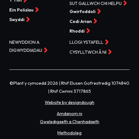
Y Tîm
SUT GALLWCH CHI HELPU
Ein Polisïau
Gwirfoddoli
Swyddi
Codi Arian
Rhoddi
NEWYDDION A
LLOGI YSTAFELL
DIGWYDDIADAU
CYSYLLTWCH Â NI
©Plant y cymoedd 2026 | Rhif Elusen Gofrestredig 1074840
| Rhif Cwmni 3717865
Website by designdough
Amdanom ni
Gweledigaeth a Chenhadaeth
Methodoleg