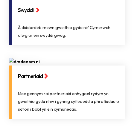
Swyddi
Â diddordeb mewn gweithio gyda ni? Cymerwch
olwg ar ein swyddi gwag.
Partneriaid
Mae gennym rai partneriaid anhygoel rydym yn
gweithio gyda nhw i gynnig cyfleoedd a phrofiadau o
safon i bobl yn ein cymunedau.